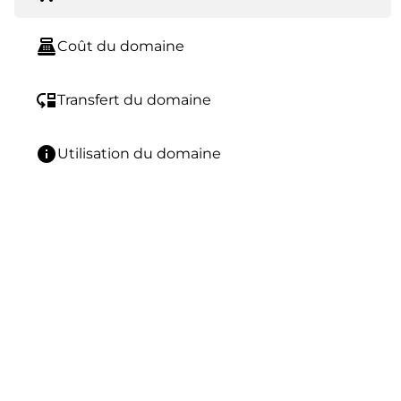
point_of_sale
Coût du domaine
move_down
Transfert du domaine
info
Utilisation du domaine