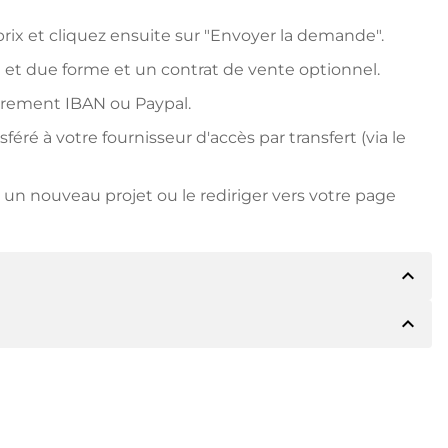
ix et cliquez ensuite sur "Envoyer la demande".
 et due forme et un contrat de vente optionnel.
irement IBAN ou Paypal.
ré à votre fournisseur d'accès par transfert (via le
un nouveau projet ou le rediriger vers votre page
expand_less
expand_less
détails du paiement. Le titulaire vous
 vous le souhaitez, vous proposera Paypal ou
due forme. Si le prix d'achat est plus élevé, vous
ire si vous le souhaitez.
le numéro de facture lors du virement.