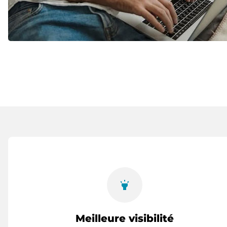
highlight
Meilleure visibilité