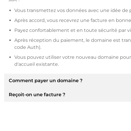
Vous transmettez vos données avec une idée de pr
Après accord, vous recevrez une facture en bonne
Payez confortablement et en toute sécurité par v
Après réception du paiement, le domaine est transfé
code Auth).
Vous pouvez utiliser votre nouveau domaine pour 
d'accueil existante.
Comment payer un domaine ?
Reçoit-on une facture ?
Après un accord, le titulaire vous communiquera les 
communiquera alors les détails bancaires SEPA et, si
d'autres méthodes de paiement.
Oui, le vendeur vous enverra une facture en bonne et 
recevrez également un contrat de vente supplémenta
Veuillez toujours mentionner le nom de domaine et 